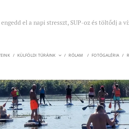
engedd el a napi stresszt, SUP-oz és töltődj a ví
És ennél hosszabb nem lehet
YEINK
KÜLFÖLDI TÚRÁINK
RÓLAM
FOTÓGALÉRIA
.