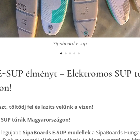
Sipaboard e sup
 E-SUP élményt – Elektromos SUP t
on!
zt, töltődj fel és lazíts velünk a vízen!
 SUP túrák Magyarországon!
 legújabb
SipaBoards E-SUP modellek
a SipaBoards Hungary