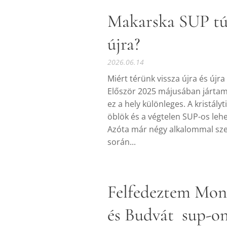
Makarska SUP túr
újra?
2026.06.14
Miért térünk vissza újra és újr
Először 2025 májusában jártam
ez a hely különleges. A kristályt
öblök és a végtelen SUP-os le
Azóta már négy alkalommal sze
során...
Felfedeztem Mont
és Budvát sup-o