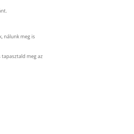
nt.
k, nálunk meg is
s tapasztald meg az