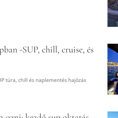
ban -SUP, chill, cruise, és
 túra, chill és naplementés hajózás
-ozni: kezdő sup oktatás