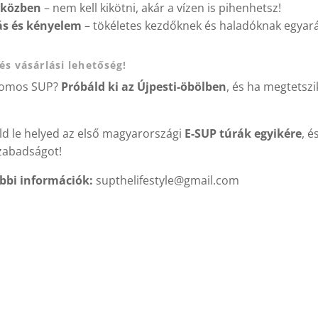
 közben
– nem kell kikötni, akár a vízen is pihenhetsz!
tás és kényelem
– tökéletes kezdőknek és haladóknak egyará
és vásárlási lehetőség!
tromos SUP?
Próbáld ki az Újpesti-öbölben
, és ha megtetszi
ld le helyed az első magyarországi
E-SUP túrák egyikére
, é
zabadságot!
ábbi információk:
supthelifestyle@gmail.com