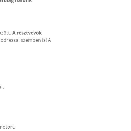
árólag nálunk
özött.
A résztvevők
 sodrással szemben is! A
l.
motort.