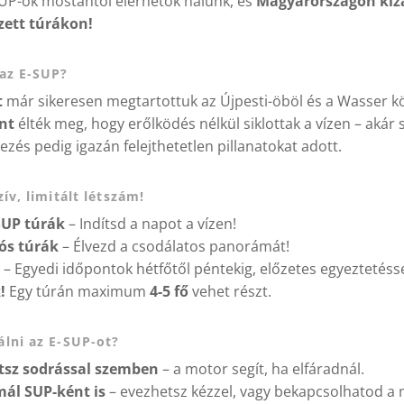
P-ok mostantól elérhetők nálunk, és
Magyarországon kiz
zett túrákon!
 az E-SUP?
t
már sikeresen megtartottuk az Újpesti-öböl és a Wasser k
nt
élték meg, hogy erőlködés nélkül siklottak a vízen – akár
és pedig igazán felejthetetlen pillanatokat adott.
ív, limitált létszám!
SUP túrák
– Indítsd a napot a vízen!
ós túrák
– Élvezd a csodálatos panorámát!
– Egyedi időpontok hétfőtől péntekig, előzetes egyeztetésse
!
Egy túrán maximum
4-5 fő
vehet részt.
lni az E-SUP-ot?
sz sodrással szemben
– a motor segít, ha elfáradnál.
ál SUP-ként is
– evezhetsz kézzel, vagy bekapcsolhatod a 