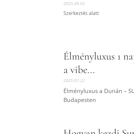
2025.09.02
Szerkeztés alatt
Élményluxus 1 nap
a vibe...
2025.07.22
Élményluxus a Dunán – SUP
Budapesten
Hogyan kezdj Sup