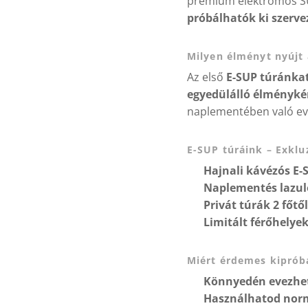
prémium elektromos SU
próbálhatók ki szerve
Milyen élményt nyújt
Az első
E-SUP túránka
egyedülálló élményké
naplementében való evez
E-SUP túráink – Exkluz
✔
Hajnali kávézós E-
✔
Naplementés lazul
✔
Privát túrák 2 főtől
✔
Limitált férőhelyek
Miért érdemes kipróbá
✅
Könnyedén evezhet
✅
Használhatod norm