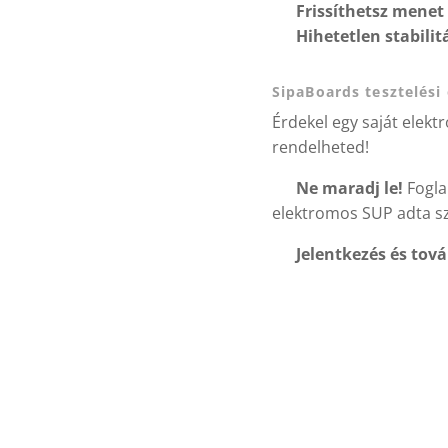
✅
Frissíthetsz menet
✅
Hihetetlen stabili
SipaBoards tesztelési 
Érdekel egy saját elek
rendelheted!
💦
Ne maradj le!
Fogla
elektromos SUP adta s
📩
Jelentkezés és tov