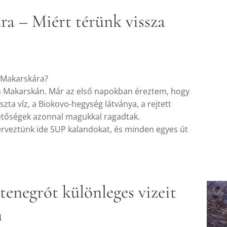
a – Miért térünk vissza
a Makarskára?
 Makarskán. Már az első napokban éreztem, hogy
iszta víz, a Biokovo-hegység látványa, a rejtett
hetőségek azonnal magukkal ragadtak.
rveztünk ide SUP kalandokat, és minden egyes út
enegrót különleges vizeit
n