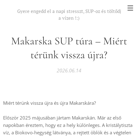
Gyere engedd el a napi stresszt, SUP-oz és töltődj
a vízen !:)
És ennél hosszabb nem lehet
Makarska SUP túra – Miért
térünk vissza újra?
2026.06.14
Miért térünk vissza újra és újra Makarskára?
Először 2025 májusában jártam Makarskán. Már az első
napokban éreztem, hogy ez a hely különleges. A kristálytiszta
víz, a Biokovo-hegység látványa, a rejtett öblök és a végtelen