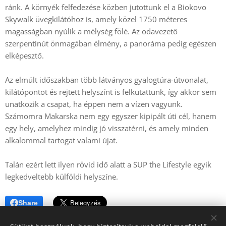
ránk. A környék felfedezése közben jutottunk el a Biokovo
Skywalk üvegkilátóhoz is, amely közel 1750 méteres
magasságban nyúlik a mélység fölé. Az odavezető
szerpentinút önmagában élmény, a panoráma pedig egészen
elképesztő.
Az elmúlt időszakban több látványos gyalogtúra-útvonalat,
kilátópontot és rejtett helyszínt is felkutattunk, így akkor sem
unatkozik a csapat, ha éppen nem a vízen vagyunk.
Számomra Makarska nem egy egyszer kipipált úti cél, hanem
egy hely, amelyhez mindig jó visszatérni, és amely minden
alkalommal tartogat valami újat.
Talán ezért lett ilyen rövid idő alatt a SUP the Lifestyle egyik
legkedveltebb külföldi helyszíne.
Share