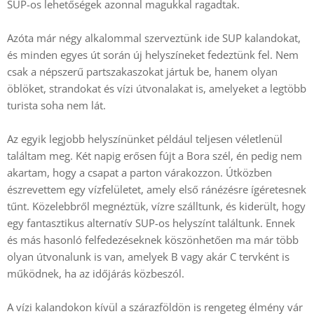
SUP-os lehetőségek azonnal magukkal ragadtak.
Azóta már négy alkalommal szerveztünk ide SUP kalandokat,
és minden egyes út során új helyszíneket fedeztünk fel. Nem
csak a népszerű partszakaszokat jártuk be, hanem olyan
öblöket, strandokat és vízi útvonalakat is, amelyeket a legtöbb
turista soha nem lát.
Az egyik legjobb helyszínünket például teljesen véletlenül
találtam meg. Két napig erősen fújt a Bora szél, én pedig nem
akartam, hogy a csapat a parton várakozzon. Útközben
észrevettem egy vízfelületet, amely első ránézésre ígéretesnek
tűnt. Közelebbről megnéztük, vízre szálltunk, és kiderült, hogy
egy fantasztikus alternatív SUP-os helyszínt találtunk. Ennek
és más hasonló felfedezéseknek köszönhetően ma már több
olyan útvonalunk is van, amelyek B vagy akár C tervként is
működnek, ha az időjárás közbeszól.
A vízi kalandokon kívül a szárazföldön is rengeteg élmény vár