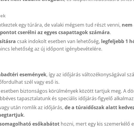
sek
tkeztek egy túrára, de valaki mégsem tud részt venni,
nem 
őpontot cserélni az egyes csapattagok számára
.
ításra
csak indokolt esetben van lehetőség,
legfeljebb 1 
incs lehetőség az új időpont igénybevételére.
abadtéri események
, így az időjárás változékonyságával s
őfordulhat szél vagy eső is.
 esetben biztonságos körülmények között tartjuk meg. A dön
béves tapasztalatunk és speciális időjárás-figyelő alkalma
 vagy után romlik az időjárás,
de a túraidőszak alatt kedv
egtartjuk
.
csomagolható esőkabátot
hozni, mert egy kis szemerkélő