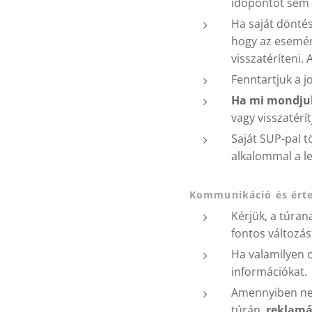
időpontot sem 
Ha saját döntés
hogy az esem
visszatéríteni.
Fenntartjuk a 
Ha mi mondjuk
vagy visszatérít
Saját SUP-pal t
alkalommal a le
Kommunikáció és érte
Kérjük, a túran
fontos változá
Ha valamilyen 
információkat.
Amennyiben nem
túrán,
reklamá