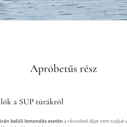
Apróbetűs rész
lók a SUP túrákról
órán belüli lemondás esetén
a részvételi díjat nem tudjuk v