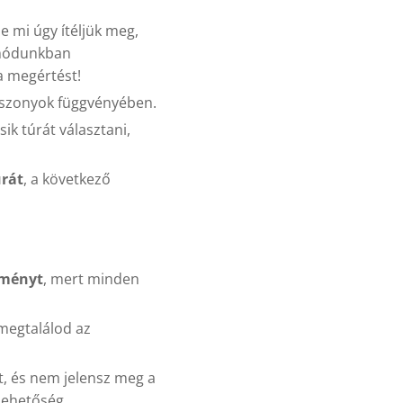
de mi úgy ítéljük meg,
l módunkban
a megértést!
iszonyok függvényében.
ik túrát választani,
úrát
, a következő
eményt
, mert minden
megtalálod az
t, és nem jelensz meg a
lehetőség.