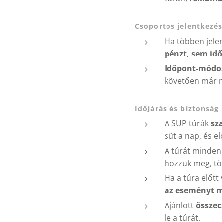
Csoportos jelentkezé
Ha többen jelen
pénzt, sem id
Időpont-módos
követően már n
Időjárás és biztonság
A SUP túrák
sz
süt a nap, és el
A túrát minden
hozzuk meg, töb
Ha a túra előtt
az eseményt m
Ajánlott
össze
le a túrát.