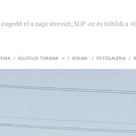
engedd el a napi stresszt, SUP-oz és töltődj a ví
És ennél hosszabb nem lehet
YEINK
KÜLFÖLDI TÚRÁINK
RÓLAM
FOTÓGALÉRIA