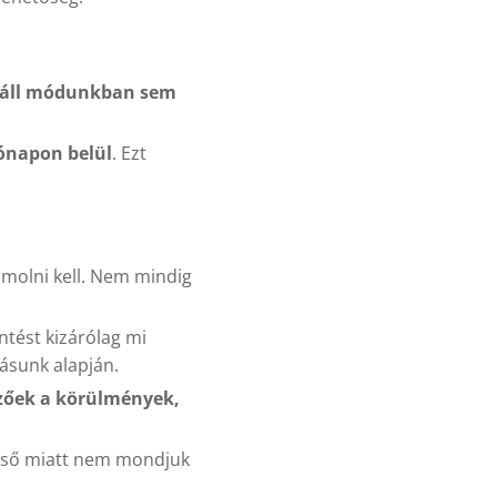
áll módunkban sem
hónapon belül
. Ezt
zámolni kell. Nem mindig
tést kizárólag mi
zásunk alapján.
ezőek a körülmények,
 eső miatt nem mondjuk