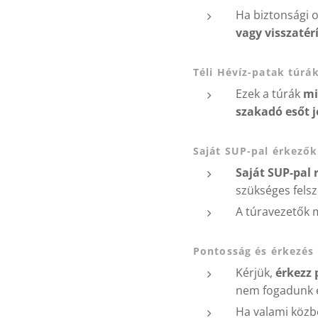
Ha biztonsági 
vagy visszatérí
Téli Hévíz-patak túrá
Ezek a túrák
mi
szakadó esőt 
Saját SUP-pal érkező
Saját SUP-pal
szükséges fels
A túravezetők 
Pontosság és érkezés
Kérjük,
érkezz
nem fogadunk e
Ha valami közb