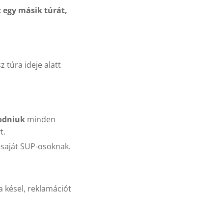
 egy másik túrát,
z túra ideje alatt
odniuk
minden
t.
saját SUP-osoknak.
a késel, reklamációt