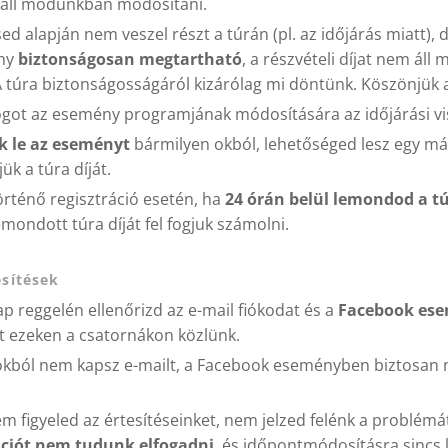
áll módunkban módosítani.
ed alapján nem veszel részt a túrán (pl. az időjárás miatt), 
ény
biztonságosan megtartható
, a részvételi díjat nem ál
 A túra biztonságosságáról kizárólag mi döntünk. Köszönjük 
jogot az esemény programjának módosítására az időjárási v
 le az eseményt
bármilyen okból, lehetőséged lesz egy más
jük a túra díját.
örténő regisztráció esetén, ha
24 órán belül lemondod a t
mondott túra díját fel fogjuk számolni.
sítések
ap reggelén ellenőrizd az e-mail fiókodat és a
Facebook es
st ezeken a csatornákon közlünk.
okból nem kapsz e-mailt, a Facebook eseményben biztosan 
 figyeled az értesítéseinket, nem jelzed felénk a problémá
ciót nem tudunk elfogadni
, és időpontmódosításra sincs 