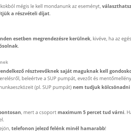
okokból mégis le kell mondanunk az eseményt,
választhatsz
tjük a részvételi díjat
.
k
nden esetben megrendezésre kerülnek
, kivéve, ha az egés
jósolnak
.
knek
 rendelkező résztvevőknek saját maguknak kell gondosk
zerelésről, beleértve a SUP pumpát, evezőt és mentőmellény
munkaeszközeit (pl. SUP pumpát)
nem tudjuk kölcsönadni
 pontosan
, mert a csoport
maximum 5 percet tud várni
. H
l.
ejön,
telefonon jelezd felénk minél hamarabb
!