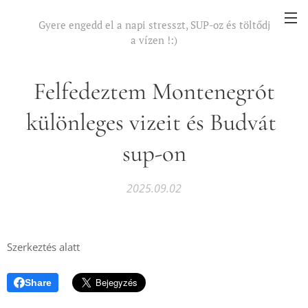
Gyere engedd el a napi stresszt, SUP-oz és töltődj
a vízen !:)
És ennél hosszabb nem lehet
Felfedeztem Montenegrót
különleges vizeit és Budvát
sup-on
2025.09.02
Szerkeztés alatt
Share