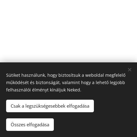
Sütiket használunk, hogy biztosítsuk a weboldal megfelelő
működését és biztonságát, valamint hogy a lehető legjobb
felhasználói élményt kínáljuk Neked.
Csak a legszükségesebbek elfogadása
© 2026 SUP the Lifestlye | Minden jog fenntartva
Az oldalt a
Webnode
működteti
Sütik
Összes elfogadása