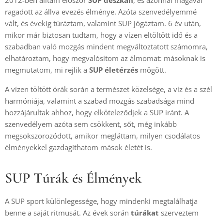
2012-ben álltam először
SUP deszkán
, és azonnal magával
ragadott az állva evezés élménye. Azóta szenvedélyemmé
vált, és évekig túráztam, valamint SUP jógáztam. 6 év után,
mikor már biztosan tudtam, hogy a vízen eltöltött idő és a
szabadban való mozgás mindent megváltoztatott számomra,
elhatároztam, hogy megvalósítom az álmomat: másoknak is
megmutatom, mi rejlik a
SUP életérzés
mögött.
A vízen töltött órák során a természet közelsége, a víz és a szél
harmóniája, valamint a szabad mozgás szabadsága mind
hozzájárultak ahhoz, hogy elköteleződjek a SUP iránt. A
szenvedélyem azóta sem csökkent, sőt, még inkább
megsokszorozódott, amikor megláttam, milyen csodálatos
élményekkel gazdagíthatom mások életét is.
SUP Túrák és Élmények
A SUP sport különlegessége, hogy mindenki megtalálhatja
benne a saját ritmusát. Az évek során
túrákat
szerveztem