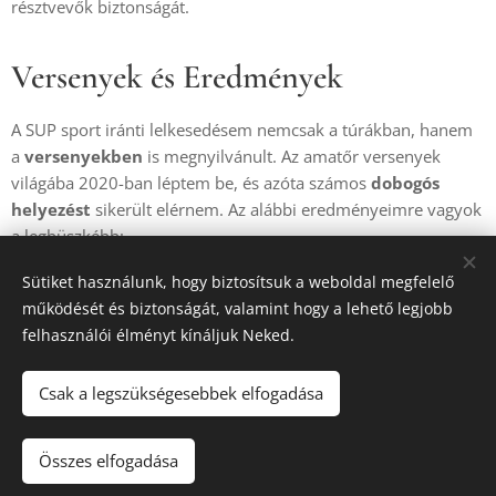
résztvevők biztonságát.
Versenyek és Eredmények
A SUP sport iránti lelkesedésem nemcsak a túrákban, hanem
a
versenyekben
is megnyilvánult. Az amatőr versenyek
világába 2020-ban léptem be, és azóta számos
dobogós
helyezést
sikerült elérnem. Az alábbi eredményeimre vagyok
a legbüszkébb:
Loopa SUP
– 1. helyezett
Sütiket használunk, hogy biztosítsuk a weboldal megfelelő
működését és biztonságát, valamint hogy a lehető legjobb
Fonyód SUP OB
– 3. helyezett
felhasználói élményt kínáljuk Neked.
Balatonfüredi SUP Világbajnokság
– 23. hely,
Magyarországon 11. hely
Csak a legszükségesebbek elfogadása
Rukkel-tó
– 2. helyezett
II. Dunai SUP Cup
– 1. helyezett
Összes elfogadása