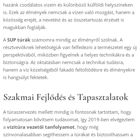
hazánk csodálatos vizein és különböző külföldi helyszíneken
is. Ezek az élmények nemcsak a vízen való mozgást, hanem a
közösség erejét, a nevetést és az összetartozás érzését is
magukban foglalják.
A
SUP túrák
számomra mindig az élményről szólnak. A
résztvevőknek lehetőségük van felfedezni a természetet egy új
perspektívából, miközben figyelnek a helyes technikákra és a
biztonságra. Az oktatásban nemcsak a technikai tudásra,
hanem a víz közelségéből fakadó feltöltődésre és élményekre
is hangsúlyt fektetek.
Szakmai Fejlődés és Tapasztalatok
A túraszervezés mellett mindig is fontosnak tartottam, hogy
folyamatosan bővítsem tudásomat, így 2019-ben elvégeztem
a
vízitúra vezetői tanfolyamot
, hogy még
színvonalasabban segíthessem a túrákat és biztosíthassam a