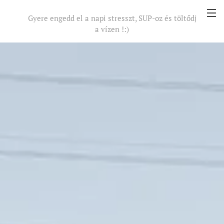
Gyere engedd el a napi stresszt, SUP-oz és töltődj
a vízen !:)
És ennél hosszabb nem lehet