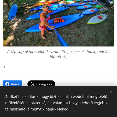
A kép sup oktatás előtt készült ..itt igazán sok típust, márkát
láthattok:)
:)
Share
Sütiket használunk, hogy biztosítsuk a weboldal megfelelő
működését és biztonságát, valamint hogy a lehető legjobb
felhasználói élményt kínáljuk Neked.