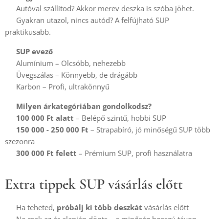
🚗 Autóval szállítod? Akkor merev deszka is szóba jöhet.
🎒 Gyakran utazol, nincs autód? A felfújható SUP
praktikusabb.
✔️
SUP evező
🔹 Alumínium – Olcsóbb, nehezebb
🔹 Üvegszálas – Könnyebb, de drágább
🔹 Karbon – Profi, ultrakönnyű
✔️
Milyen árkategóriában gondolkodsz?
💰
100 000 Ft alatt
– Belépő szintű, hobbi SUP
💰
150 000 - 250 000 Ft
– Strapabíró, jó minőségű SUP több
szezonra
💰
300 000 Ft felett
– Prémium SUP, profi használatra
Extra tippek SUP vásárlás előtt
✅ Ha teheted,
próbálj ki több deszkát
vásárlás előtt