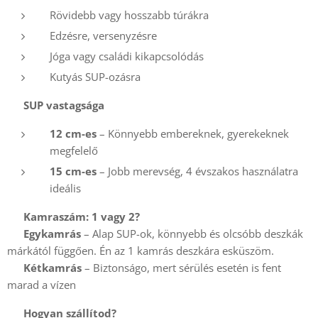
Rövidebb vagy hosszabb túrákra
Edzésre, versenyzésre
Jóga vagy családi kikapcsolódás
Kutyás SUP-ozásra
✔️
SUP vastagsága
12 cm-es
– Könnyebb embereknek, gyerekeknek
megfelelő
15 cm-es
– Jobb merevség, 4 évszakos használatra
ideális
✔️
Kamraszám: 1 vagy 2?
🔹
Egykamrás
– Alap SUP-ok, könnyebb és olcsóbb deszkák
márkától függően. Én az 1 kamrás deszkára esküszöm.
🔹
Kétkamrás
– Biztonságo, mert sérülés esetén is fent
marad a vízen
✔️
Hogyan szállítod?