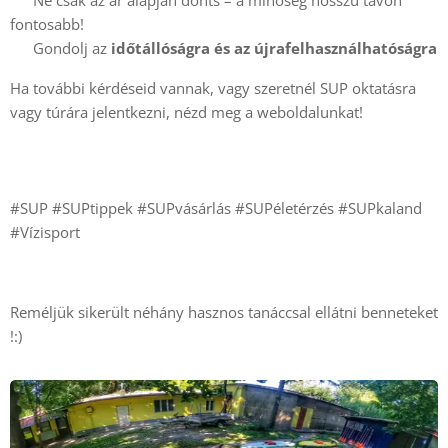
✅ Ne csak az ár alapján dönts – a minőség hosszú távon
fontosabb!
✅ Gondolj az
időtállóságra és az újrafelhasználhatóságra
Ha további kérdéseid vannak, vagy szeretnél SUP oktatásra
vagy túrára jelentkezni, nézd meg a weboldalunkat!
#SUP #SUPtippek #SUPvásárlás #SUPéletérzés #SUPkaland
#Vízisport
Reméljük sikerült néhány hasznos tanáccsal ellátni benneteket
!:)