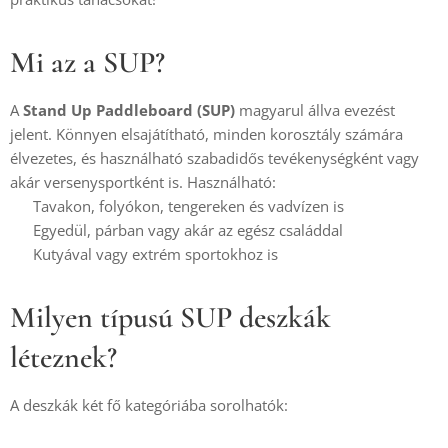
Mi az a SUP?
A
Stand Up Paddleboard (SUP)
magyarul állva evezést
jelent. Könnyen elsajátítható, minden korosztály számára
élvezetes, és használható szabadidős tevékenységként vagy
akár versenysportként is. Használható:
✔️ Tavakon, folyókon, tengereken és vadvízen is
✔️ Egyedül, párban vagy akár az egész családdal
✔️ Kutyával vagy extrém sportokhoz is
Milyen típusú SUP deszkák
léteznek?
A deszkák két fő kategóriába sorolhatók: