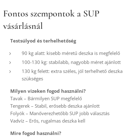
Fontos szempontok a SUP
vásárlásnál
✔️
Testsúlyod és terhelhetőség
90 kg alatt: kisebb méretű deszka is megfelelő
100-130 kg: stabilabb, nagyobb méret ajánlott
130 kg felett: extra széles, jól terhelhető deszka
szükséges
✔️
Milyen vizeken fogod használni?
🏝️ Tavak – Bármilyen SUP megfelelő
🌊 Tengerek – Stabil, erősebb deszka ajánlott
🌊 Folyók – Manőverezhetőbb SUP jobb választás
💦 Vadvíz – Erős, rugalmas deszka kell
✔️
Mire fogod használni?