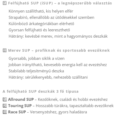
1️⃣ Felfújható SUP (iSUP) – a legnépszerűbb választás
✅ Könnyen szállítható, kis helyen elfér
✅ Strapabíró, ellenállóbb az ütődésekkel szemben
✅ Különböző árkategóriákban elérhető
✅ Gyorsan felfújható és leereszthető
🔴 Hátrány: kevésbé merev, mint a hagyományos deszkák
2️⃣ Merev SUP – profiknak és sportosabb evezőknek
✅ Gyorsabb, jobban siklik a vízen
✅ Jobban irányítható, kevesebb energia kell az evezéshez
✅ Stabilabb teljesítményű deszka
🔴 Hátrány: sérülékenyebb, nehezebb szállítani
A felfújható SUP deszkák 3 fő típusa
1️⃣
Allround SUP
– Kezdőknek, családi és hobbi evezéshez
2️⃣
Touring SUP
– Hosszabb túrákra, tapasztaltabb evezőknek
3️⃣
Race SUP
– Versenyzéshez, gyors haladásra